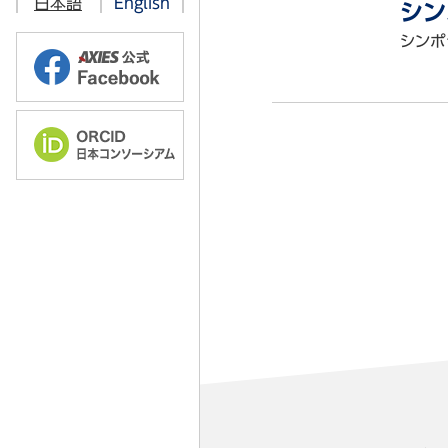
日本語
English
シン
情報教育部会
2025年
シンポジ
オープンソース技術部会
学術・教育コンテンツ 共有流通部
ソフトウェアライセンス部会
2025年
認証基盤部会
2024年
クラウド部会
2023年
ICT利活用調査部会
2022年
教育技術開発部会
2021年
高品質・セキュリティICT部会
研究データマネジメント部会
ORCID部会
ユーザーコミュニケーション部会